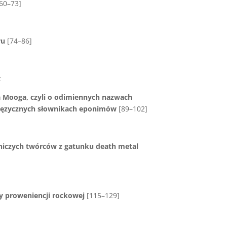
60–73]
ru
[74–86]
z
 Mooga, czyli o odimiennych nazwach
ojęzycznych słownikach eponimów
[89–102]
niczych twórców z gatunku death metal
zy proweniencji rockowej
[115–129]