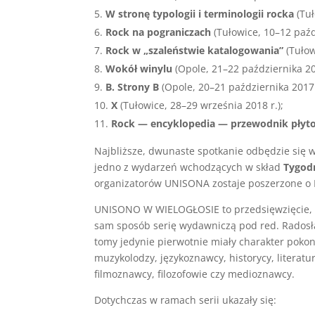
W stronę typologii i terminologii rocka
(Tuł
Rock na pograniczach
(Tułowice, 10–12 paźd
Rock w „szaleństwie katalogowania”
(Tułow
Wokół winylu
(Opole, 21–22 października 201
B. Strony B
(Opole, 20–21 października 2017 
X
(Tułowice, 28–29 września 2018 r.);
Rock — encyklopedia — przewodnik płyt
Najbliższe, dwunaste spotkanie odbędzie się
jedno z wydarzeń wchodzących w skład
Tygod
organizatorów UNISONA zostaje poszerzone o 
UNISONO W WIELOGŁOSIE to przedsięwzięcie, 
sam sposób serię wydawniczą pod red. Radosła
tomy jedynie pierwotnie miały charakter pokon
muzykolodzy, językoznawcy, historycy, literat
filmoznawcy, filozofowie czy medioznawcy.
Dotychczas w ramach serii ukazały się: