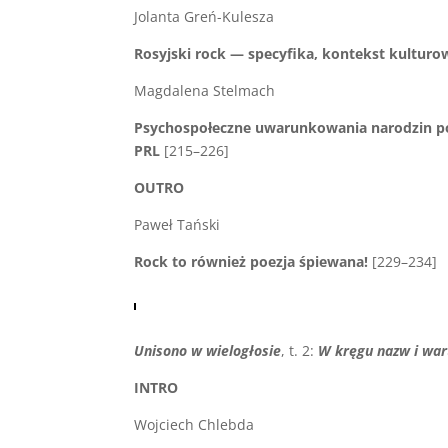
Jolanta Greń-Kulesza
Rosyjski rock — specyfika, kontekst kultur
Magdalena Stelmach
Psychospołeczne uwarunkowania narodzin pol
PRL
[215–226]
OUTRO
Paweł Tański
Rock to również poezja śpiewana!
[229–234]
Unisono w wielogłosie
, t. 2:
W kręgu nazw i war
INTRO
Wojciech Chlebda