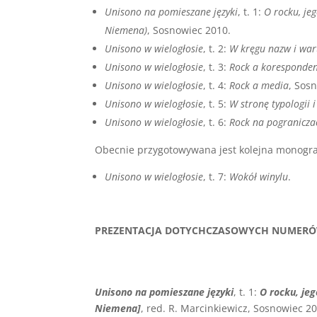
Unisono na pomieszane języki
, t. 1:
O rocku, je
Niemena)
, Sosnowiec 2010.
Unisono w wielogłosie
, t. 2:
W kręgu nazw i war
Unisono w wielogłosie
, t. 3:
Rock a koresponden
Unisono w wielogłosie
, t. 4:
Rock a media
, Sos
Unisono w wielogłosie
, t. 5:
W stronę typologii 
Unisono w wielogłosie
, t. 6:
Rock na pogranicza
Obecnie przygotowywana jest kolejna monografi
Unisono w wielogłosie
, t. 7:
Wokół winylu
.
PREZENTACJA DOTYCHCZASOWYCH NUMER
Unisono na pomieszane języki
, t. 1:
O rocku, jeg
Niemena]
, red. R. Marcinkiewicz, Sosnowiec 2