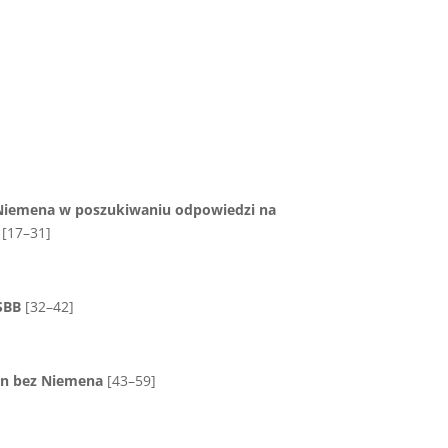
Niemena w poszukiwaniu odpowiedzi na
[17–31]
SBB
[32–42]
men bez Niemena
[43–59]