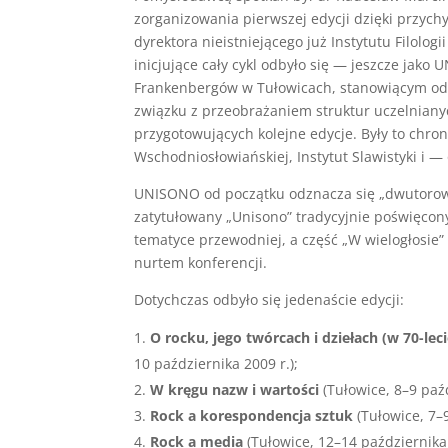
zorganizowania pierwszej edycji dzięki przychy
dyrektora nieistniejącego już Instytutu Filolo
inicjujące cały cykl odbyło się — jeszcze ja
Frankenbergów w Tułowicach, stanowiącym od t
związku z przeobrażaniem struktur uczelnianyc
przygotowujących kolejne edycje. Były to chronol
Wschodniosłowiańskiej, Instytut Slawistyki i —
UNISONO od początku odznacza się „dwutorową
zatytułowany „Unisono” tradycyjnie poświęcony
tematyce przewodniej, a część „W wielogłosie
nurtem konferencji.
Dotychczas odbyło się jedenaście edycji:
O rocku, jego twórcach i dziełach (w 70-le
10 października 2009 r.);
W kręgu nazw i wartości
(Tułowice, 8–9 paźd
Rock a korespondencja sztuk
(Tułowice, 7–9
Rock a media
(Tułowice, 12–14 października 