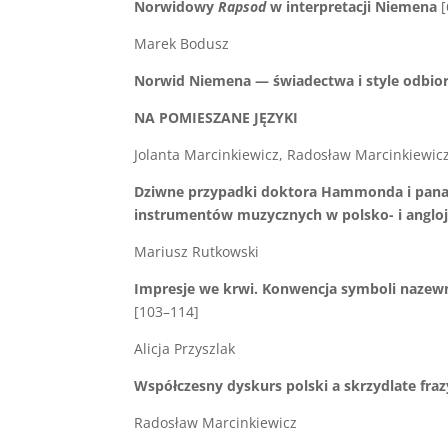
Norwidowy
Rapsod
w interpretacji Niemena
[
Marek Bodusz
Norwid Niemena — świadectwa i style odbio
NA POMIESZANE JĘZYKI
Jolanta Marcinkiewicz, Radosław Marcinkiewic
Dziwne przypadki doktora Hammonda i pana
instrumentów muzycznych w polsko- i angl
Mariusz Rutkowski
Impresje we krwi. Konwencja symboli nazew
[103–114]
Alicja Przyszlak
Współczesny dyskurs polski a skrzydlate fra
Radosław Marcinkiewicz