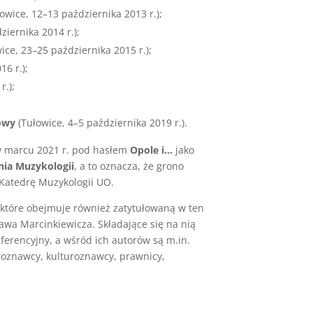
owice, 12–13 października 2013 r.);
ziernika 2014 r.);
ice, 23–25 października 2015 r.);
6 r.);
r.);
owy
(Tułowice, 4–5 października 2019 r.).
 w marcu 2021 r. pod hasłem
Opole i…
jako
nia Muzykologii
, a to oznacza, że grono
Katedrę Muzykologii UO.
które obejmuje również zatytułowaną w ten
wa Marcinkiewicza. Składające się na nią
ferencyjny, a wśród ich autorów są m.in.
uroznawcy, kulturoznawcy, prawnicy,