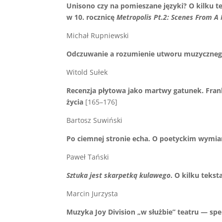
Unisono czy na pomieszane języki? O kilku 
w 10. rocznicę
Metropolis Pt.2: Scenes From 
Michał Rupniewski
Odczuwanie a rozumienie utworu muzyczne
Witold Sułek
Recenzja płytowa jako martwy gatunek. Fra
życia
[165–176]
Bartosz Suwiński
Po ciemnej stronie echa. O poetyckim wymia
Paweł Tański
Sztuka jest skarpetką kulawego
. O kilku teks
Marcin Jurzysta
Muzyka Joy Division „w służbie” teatru — sp