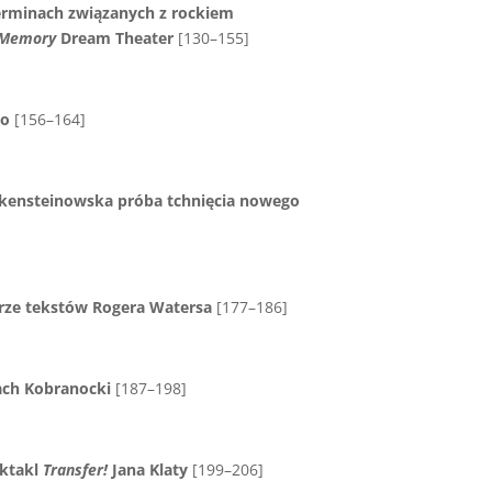
terminach związanych z rockiem
A Memory
Dream Theater
[130–155]
go
[156–164]
nkensteinowska próba tchnięcia nowego
rze tekstów Rogera Watersa
[177–186]
tach Kobranocki
[187–198]
ektakl
Transfer!
Jana Klaty
[199–206]