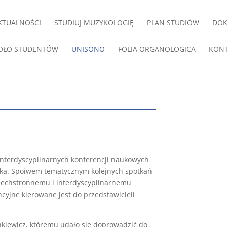
KTUALNOŚCI
STUDIUJ MUZYKOLOGIĘ
PLAN STUDIÓW
DO
OŁO STUDENTÓW
UNISONO
FOLIA ORGANOLOGICA
KON
nterdyscyplinarnych konferencji naukowych
cka. Spoiwem tematycznym kolejnych spotkań
szechstronnemu i interdyscyplinarnemu
cyjne kierowane jest do przedstawicieli
kiewicz, któremu udało się doprowadzić do