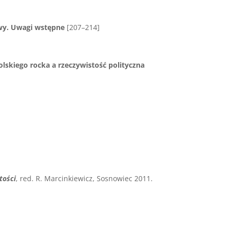
owy. Uwagi wstępne
[207–214]
skiego rocka a rzeczywistość polityczna
tości
, red. R. Marcinkiewicz, Sosnowiec 2011.