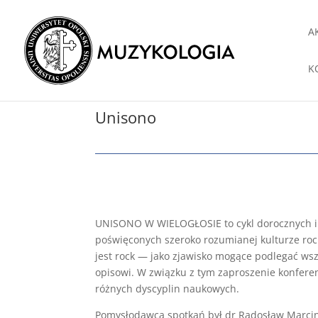
A
K
Unisono
UNISONO W WIELOGŁOSIE to cykl dorocznych i
poświęconych szeroko rozumianej kulturze ro
jest rock — jako zjawisko mogące podlegać w
opisowi. W związku z tym zaproszenie konferen
różnych dyscyplin naukowych.
Pomysłodawcą spotkań był dr Radosław Marcin