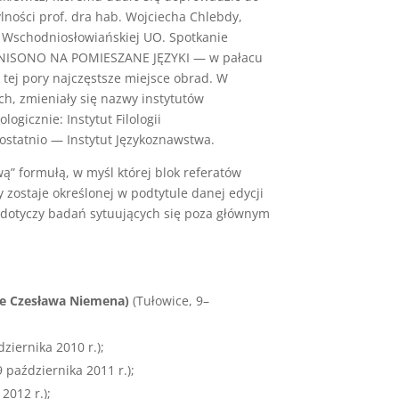
lności prof. dra hab. Wojciecha Chlebdy,
gii Wschodniosłowiańskiej UO. Spotkanie
ko UNISONO NA POMIESZANE JĘZYKI — w pałacu
ej pory najczęstsze miejsce obrad. W
h, zmieniały się nazwy instytutów
ogicznie: Instytut Filologii
 ostatnio — Instytut Językoznawstwa.
” formułą, w myśl której blok referatów
 zostaje określonej w podtytule danej edycji
” dotyczy badań sytuujących się poza głównym
cie Czesława Niemena)
(Tułowice, 9–
ziernika 2010 r.);
 października 2011 r.);
2012 r.);