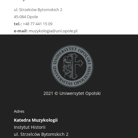
ul. Strzelców Bytomskich 2
45-084 Opole
tel.:
+48 77 441 15 09
e-mail:
muzykologia@uni.opole.pl
2021
© Uniwersytet Opolski
Adres
Katedra Muzykologii
Instytut Historii
ul. Strzelców Bytomskich 2