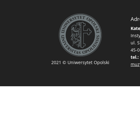
Adr
Kate
Inst
ul. 
45-0
tel.:
2021
© Uniwersytet Opolski
muzy