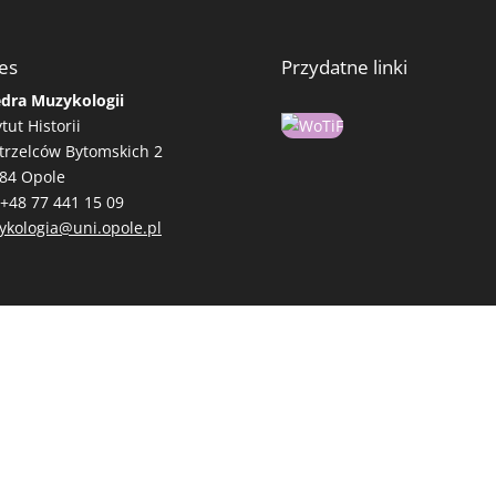
es
Przydatne linki
dra Muzykologii
ytut Historii
Strzelców Bytomskich 2
84 Opole
+48 77 441 15 09
kologia@uni.opole.pl