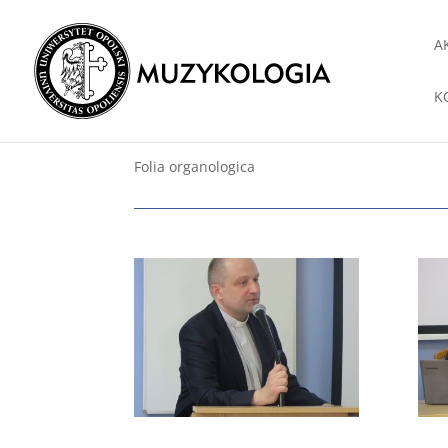
A
K
Folia organologica