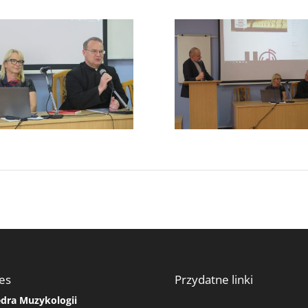
es
Przydatne linki
dra Muzykologii